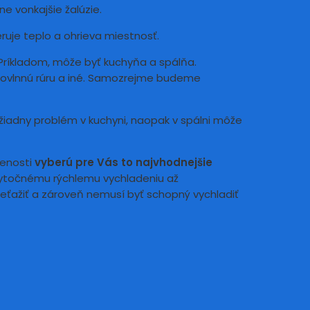
ne vonkajšie žalúzie.
ruje teplo a ohrieva miestnosť.
. Príkladom, môže byť kuchyňa a spálňa.
ikrovlnnú rúru a iné. Samozrejme budeme
iadny problém v kuchyni, naopak v spálni môže
senosti
vyberú pre Vás to najvhodnejšie
zbytočnému rýchlemu vychladeniu až
reťažiť a zároveň nemusí byť schopný vychladiť