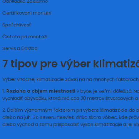
Obhliadka Zadarmo
Certifikovaní montéri
Spoľahlivosť
Čistota pri montáži
Servis a Údržba
7 tipov pre výber klimatiz
Výber vhodnej klimatizácie závisí na na mnohých faktoroch,
1.
Rozloha a objem miestnosti
v byte, je veľmi dôležitá. 
vychladiť obývačku, ktorá má cca 20 metrov štvorcových a 
2. Ďalším významným faktorom pri výbere klimatizácie do b
alebo na juh. Zo severu nesvieti slnko skoro vôbec, kde práve
alebo východ a tomu prispôsobiť výkon klimatizácie a jej 