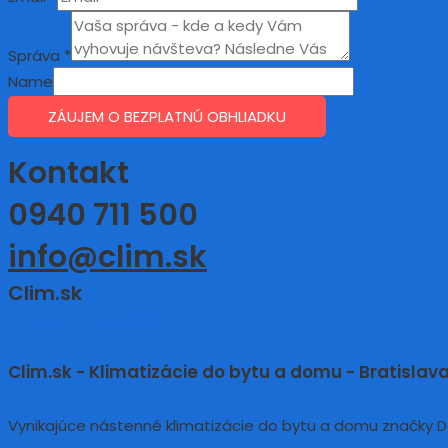
Správa
*
Name
ZÁUJEM O BEZPLATNÚ OBHLIADKU
Kontakt
0940 711 500
info@clim.sk
Clim.sk
Instagram
Facebook-f
Clim.sk - Klimatizácie do bytu a domu - Bratislava
Vynikajúce nástenné klimatizácie do bytu a domu značky Dai