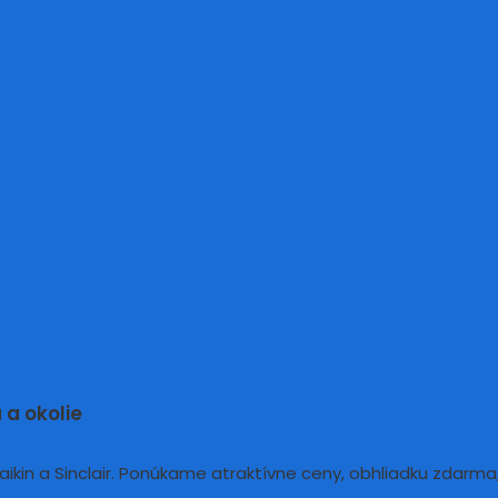
 a okolie
kin a Sinclair. Ponúkame atraktívne ceny, obhliadku zdarma,