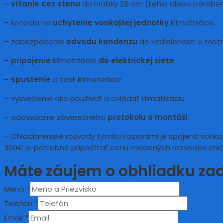
–
vŕtanie cez stenu
do hrúbky 25 cm (tehla alebo pórobe
– konzola na
uchytenie vonkajšej jednotky
klimatizácie
– zabezpečenie
odvodu kondenzu
do vzdialenosti 5 metr
–
pripojenie
klimatizácie
do elektrickej siete
–
spustenie
a test klimatizácie
– vysvetlenie ako používať a ovládať klimatizáciu
– odovzdanie záverečného
protokolu o montáži
– Chladiarenské rozvody týmito rozvodmi je spojená vonkajš
300€ je potrebné pripočítať cenu medených rozvodov chla
Máte záujem o obhliadku z
Meno
*
Telefón
*
Email
*