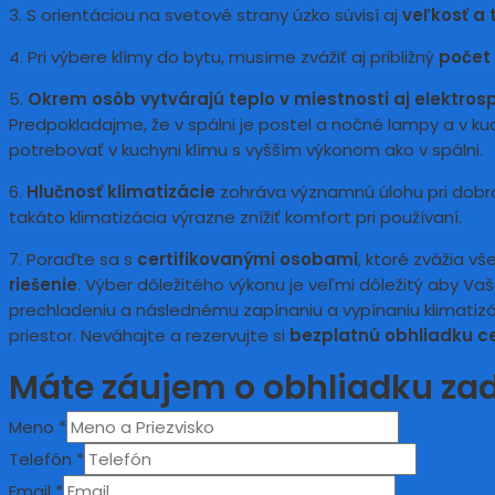
3. S orientáciou na svetové strany úzko súvisí aj
veľkosť a 
4. Pri výbere klímy do bytu, musíme zvážiť aj približný
počet 
5.
Okrem osôb vytvárajú teplo v miestnosti aj elektros
Predpokladajme, že v spálni je postel a nočné lampy a v k
potrebovať v kuchyni klímu s vyšším výkonom ako v spálni.
6.
Hlučnosť klimatizácie
zohráva významnú úlohu pri dobro
takáto klimatizácia výrazne znížiť komfort pri používaní.
7. Poraďte sa s
certifikovanými osobami
, ktoré zvážia v
riešenie
. Výber dôležitého výkonu je veľmi dôležitý aby 
prechladeniu a následnému zapínaniu a vypínaniu klimatizá
priestor. Neváhajte a rezervujte si
bezplatnú obhliadku ce
Máte záujem o obhliadku z
Meno
*
Telefón
*
Email
*