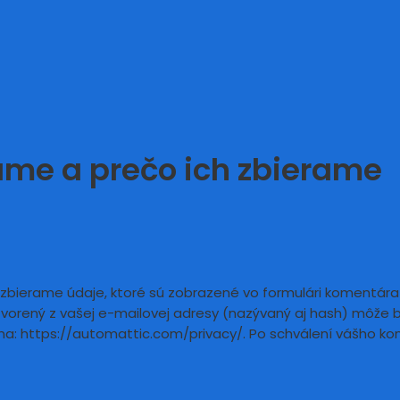
ame a prečo ich zbierame
bierame údaje, ktoré sú zobrazené vo formulári komentára 
orený z vašej e-mailovej adresy (nazývaný aj hash) môže byť
a: https://automattic.com/privacy/. Po schválení vášho ko