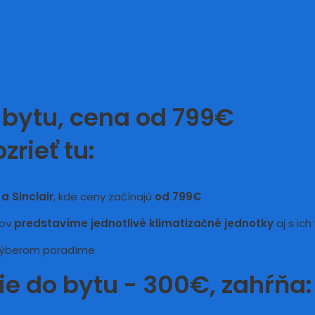
 bytu, cena od 799€
rieť tu:
a Sinclair
, kde ceny začínajú
od 799€
gov
predstavíme jednotlivé klimatizačné jednotky
aj s ic
 výberom poradíme
e do bytu - 300€, zahŕňa: