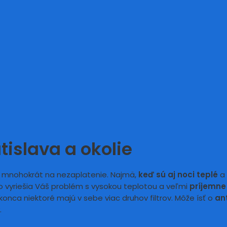
tislava a okolie
 mnohokrát na nezaplatenie. Najmä,
keď sú aj noci teplé
a 
 vyriešia Váš problém s vysokou teplotou a veľmi
príjemne
okonca niektoré majú v sebe viac druhov filtrov. Môže ísť o
ant
.