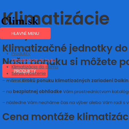
Preskočiť na obsah
Klimatizácie
do bytu
HLAVNÉ MENU
Klimatizačné jednotky do
Domov
Produkty
Našu ponuku si môžete poz
Klimatizácia do bytu
Klimatizácia do domu
PRODUKTY
Servis a čistenie
Kontakt
– máme
širokú ponuku klimatizačných zariadení Daikin 
– na
bezplatnej obhliadke
Vám prostredníctvom kataló
– následne Vám necháme čas na výber alebo Vám radi s
Cena montáže klimatizáci