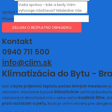
Správa
*
Phone
ZÁUJEM O BEZPLATNÚ OBHLIADKU
Kontakt
0940 711 500
info@clim.sk
Klimatizácia do Bytu - Bra
Mať
v byte príjemnú teplotu
počas letných mesiacov
je
vetraním. Nástenné bytové
klimatizácie
veľmi jednoducho
nástenných klimatizácii má v sebe veľmi
kvalitné filtre
, d
proti roztočom a peľu,
ktorý je veľmi vhodný pre alergikov