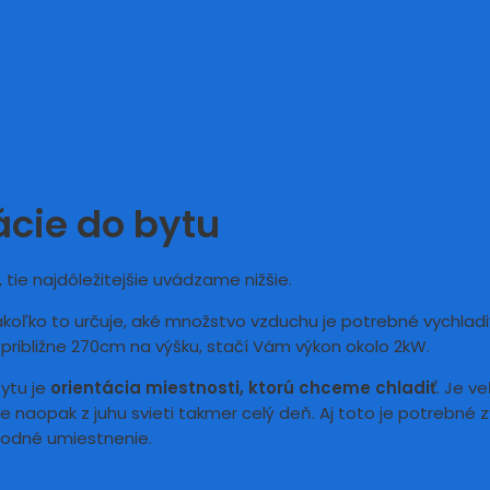
ácie do bytu
 tie najdôležitejšie uvádzame nižšie.
Nakoľko to určuje, aké množstvo vzduchu je potrebné vychlad
približne 270cm na výšku, stačí Vám výkon okolo 2kW.
ytu je
orientácia miestnosti, ktorú chceme chladiť
. Je v
 naopak z juhu svieti takmer celý deň. Aj toto je potrebné zvá
vhodné umiestnenie.