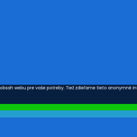
i obsah webu pre vaše potreby. Tiež zdieľame tieto anonymné in