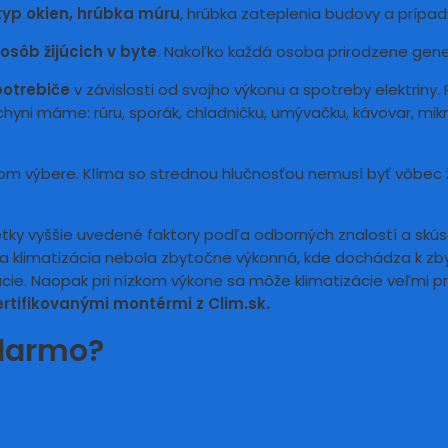
typ okien, hrúbka múru
, hrúbka zateplenia budovy a prípad
osôb žijúcich v byte
. Nakoľko každá osoba prirodzene gene
potrebiče
v závislosti od svojho výkonu a spotreby elektriny
uchyni máme: rúru, sporák, chladničku, umývačku, kávovar, m
m výbere. Klíma so strednou hlučnosťou nemusí byť vôbec ž
šetky vyššie uvedené faktory podľa odborných znalostí a skú
Vaša klimatizácia nebola zbytočne výkonná, kde dochádza k 
cie. Naopak pri nízkom výkone sa môže klimatizácie veľmi p
rtifikovanými montérmi z Clim.sk.
adarmo?