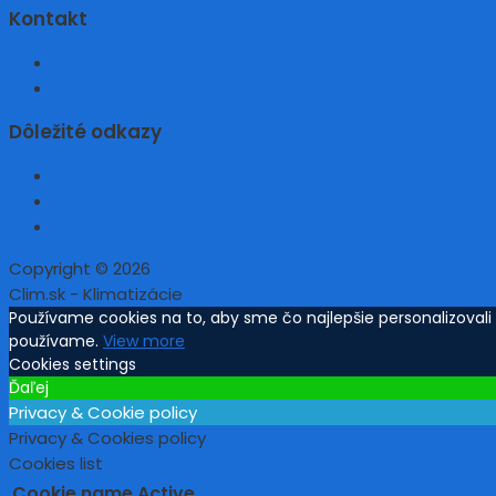
Kontakt
info@clim.sk
0940 711 500
Dôležité odkazy
Obchodné podmienky
Reklamačný poriadok
Iné
Copyright © 2026
Clim.sk - Klimatizácie
Používame cookies na to, aby sme čo najlepšie personalizoval
používame.
View more
Cookies settings
Ďaľej
Privacy & Cookie policy
Privacy & Cookies policy
Cookies list
Cookie name
Active