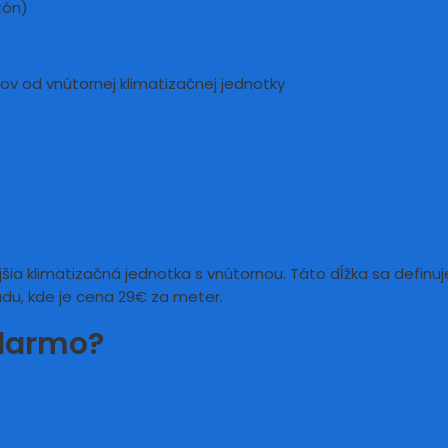
tón)
ov od vnútornej klimatizačnej jednotky
ia klimatizačná jednotka s vnútornou. Táto dĺžka sa definuj
du, kde je cena 29€ za meter.
adarmo?