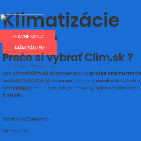
Preskočiť na obsah
Klimatizácie
Bratislava
HLAVNÉ MENU
MÁM ZÁUJEM
Domov
Prečo si vybrať Clim.sk ?
Produkty
Klimatizácia do bytu
Klimatizácia do domu
Spoločnosť
Clim.sk
sa zameriava na
profesionálnu montá
Servis a čistenie
sú Daikin a Sinclair. V rámci našich profesionálnych služieb
Kontakt
rodinného domu. U nás zakúpite všetky špičkové nástenné
čistenie
.
Obhliadka Zadarmo
Milí montéri