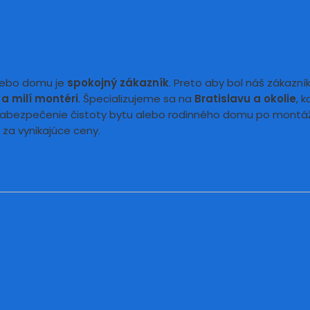
alebo domu je
spokojný zákazník
. Preto aby bol náš zákaz
a milí montéri
. Špecializujeme sa na
Bratislavu a okolie
, 
abezpečenie čistoty bytu alebo rodinného domu po montáž
za vynikajúce ceny.