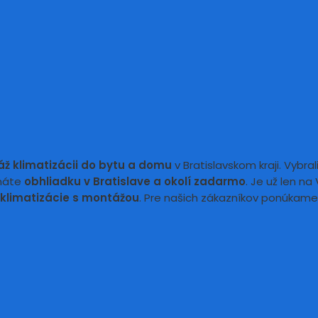
ž klimatizácii
do bytu a domu
v Bratislavskom kraji. Vybra
 máte
obhliadku v Bratislave a okolí zadarmo
. Je už len n
klimatizácie s montážou
. Pre našich zákazníkov ponúkame